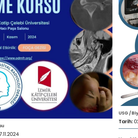
USG / Bi
Tarih:
0
su
7.11.2024