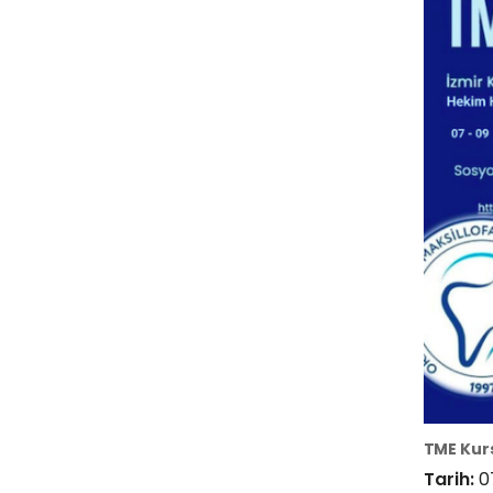
TME Kur
Tarih:
0