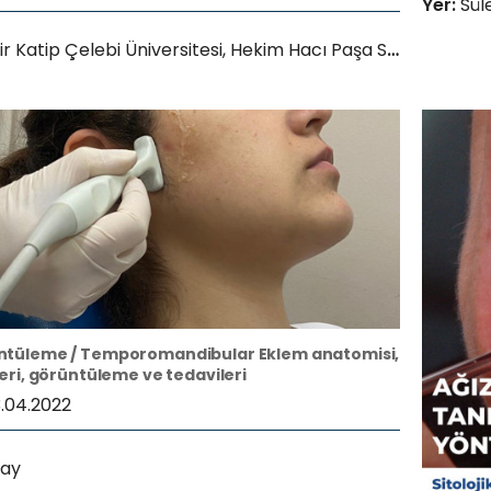
Yer:
Süle
r Katip Çelebi Üniversitesi, Hekim Hacı Paşa Salonu
ntüleme / Temporomandibular Eklem anatomisi,
leri, görüntüleme ve tedavileri
3.04.2022
ay