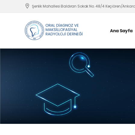
Şenlik Mahallesi Baldıran Sokak No. 48/4 Keçiören/Ankar
Ana Sayfa