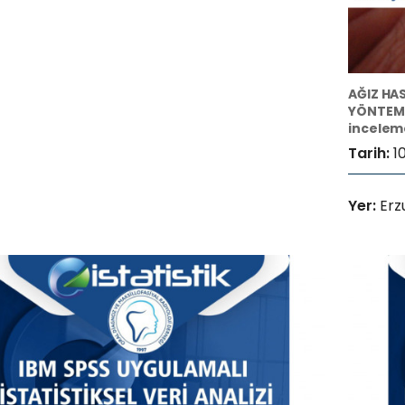
AĞIZ HA
YÖNTEMLE
incelem
Tarih:
1
Yer:
Er