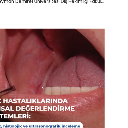
yman Demirel Üniversitesi Diş Hekimliği Fakültesi, Isparta