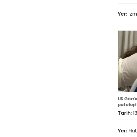
Yer:
İzmi
US Görü
patoloji
Tarih:
1
Yer:
Hat