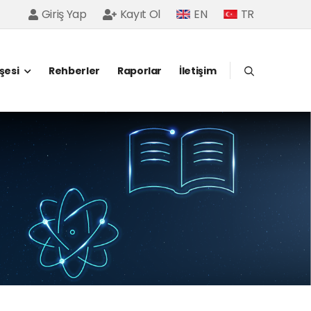
Giriş Yap
Kayıt Ol
EN
TR
öşesi
Rehberler
Raporlar
İletişim