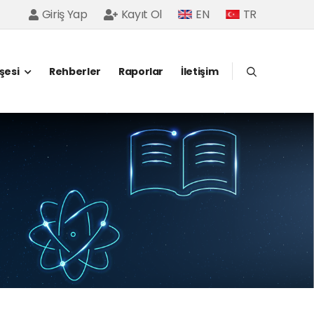
Giriş Yap
Kayıt Ol
EN
TR
öşesi
Rehberler
Raporlar
İletişim