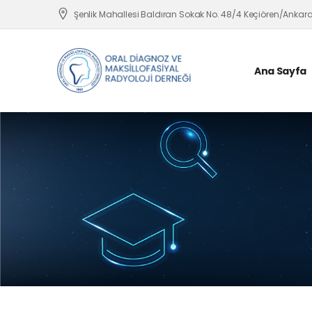
Şenlik Mahallesi Baldıran Sokak No. 48/4 Keçiören/Ankar
Ana Sayfa