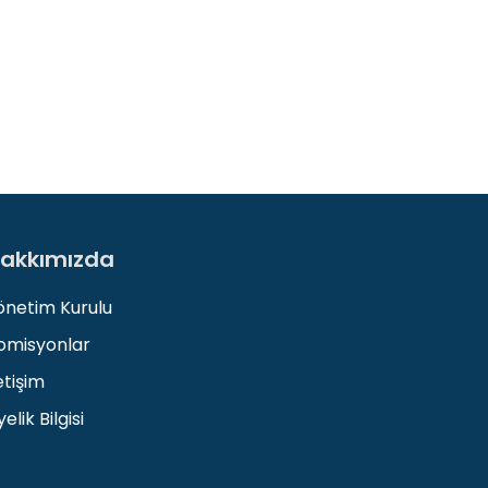
akkımızda
önetim Kurulu
omisyonlar
etişim
elik Bilgisi