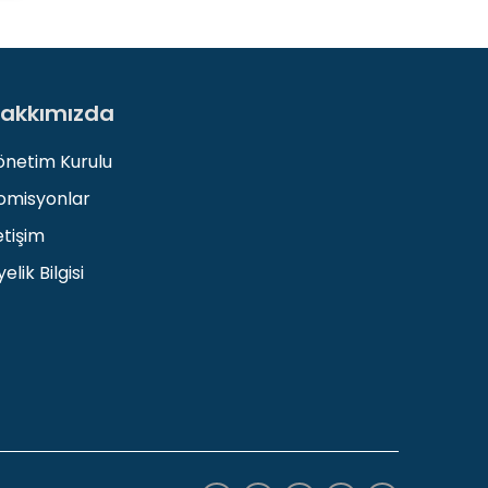
akkımızda
önetim Kurulu
omisyonlar
etişim
elik Bilgisi