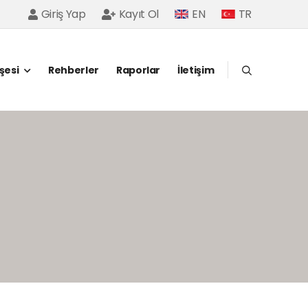
Giriş Yap
Kayıt Ol
EN
TR
öşesi
Rehberler
Raporlar
İletişim