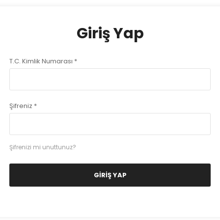
Giriş Yap
T.C. Kimlik Numarası *
Şifreniz *
Şifrenizi mi unuttunuz?
GIRIŞ YAP