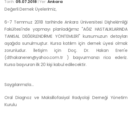
Tarih:
05.07.2018
| Yer:
Ankara
Değerli Dernek Üyelerimiz,
6-7 Temmuz 2018 tarihinde Ankara Üniversitesi Dişhekimliği
Fakültesi'nde yapmayı planladığımız "AĞIZ HASTALIKLARINDA
TANISAL DEĞERLENDİRME YÖNTEMLERİ" kursumuzun detayları
aşağıda sunulmuştur. Kursa katılım için dernek üyesi olmak
zorunludur. İletişim için Doç. Dr. Hakan Eren'e
(
dthakaneren@yahoo.com.tr
) başvurmanızı rica ederiz.
Kursa başvuran ilk 20 kişi kabul edilecektir.
Saygılarımızla…
Oral Diagnoz ve Maksillofasiyal Radyoloji Derneği Yönetim
Kurulu