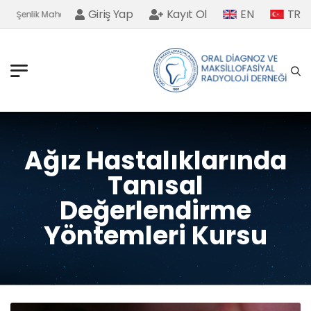
Giriş Yap
Kayıt Ol
EN
TR
Şenlik Mahallesi Baldıran Sokak No. 48/4 Keçiören/Ankara
Ağız Hastalıklarında
Tanısal
Değerlendirme
Yöntemleri Kursu