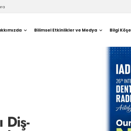
ara
akkımızda
Bilimsel Etkinlikler ve Medya
Bilgi Köşe
 Diş-