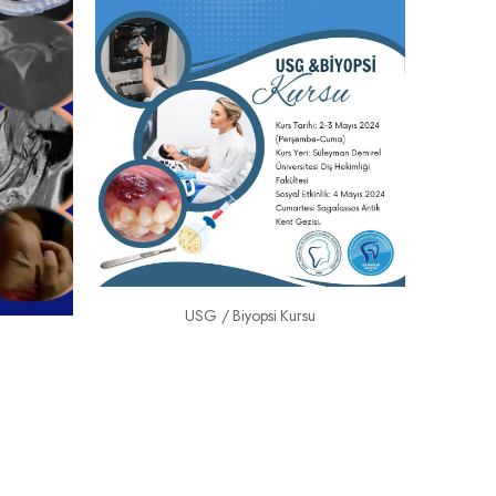
US Görün
anatomisi,
USG / Biyopsi Kursu