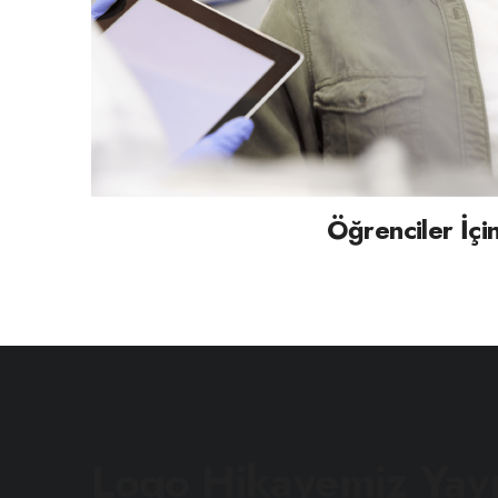
Öğrenciler İçi
Logo Hikayemiz Yay