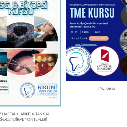
TME Kursu
Z HASTALIKLARINDA TANISAL
ĞERLENDİRME YÖNTEMLERİ