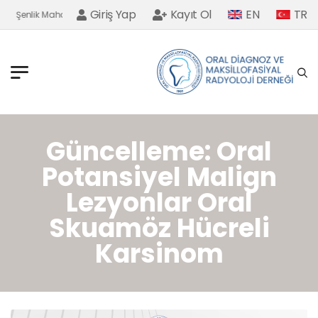
Giriş Yap
Kayıt Ol
EN
TR
Şenlik Mahallesi Baldıran Sokak No. 48/4 Keçiören/Ankara
Güncelleme: Oral
Potansiyel Malign
Lezyonlar Oral
Skuamöz Hücreli
Karsinom