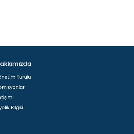
akkımızda
önetim Kurulu
omisyonlar
etişim
elik Bilgisi