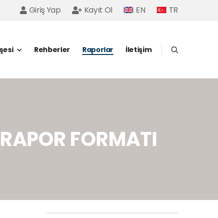
Giriş Yap
Kayıt Ol
EN
TR
öşesi
Rehberler
Raporlar
İletişim
İ RAPOR FORMATI